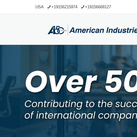
USA
+19156215974
+19156668127